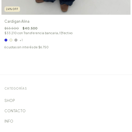
24
%
OFF
Cardigan Alina
$53.500
$40.500
$33.210
con
Transferencia bancaria / Efectivo
+1
6
cuotas sin interés de
$6.750
CATEGORÍAS
SHOP
CONTACTO
INFO