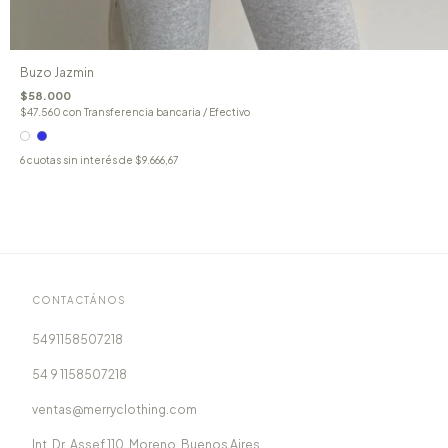
Buzo Jazmin
$58.000
$47.560
con
Transferencia bancaria / Efectivo
6
cuotas sin interés de
$9.666,67
CONTACTÁNOS
5491158507218
54 9 1158507218
ventas@merryclothing.com
Int. Dr. Assef 110, Moreno, Buenos Aires