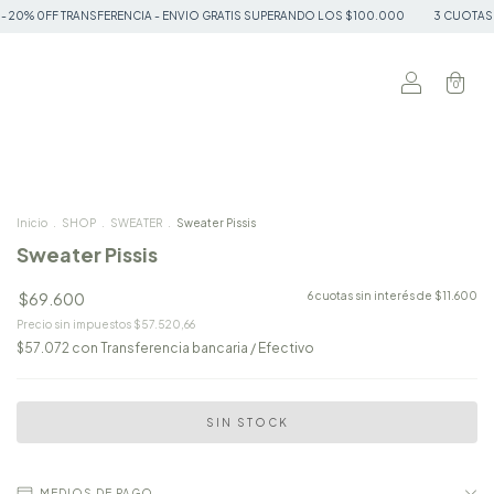
CIA - ENVIO GRATIS SUPERANDO LOS $100.000
3 CUOTAS SIN INTERES - 20% 0FF
0
Inicio
.
SHOP
.
SWEATER
.
Sweater Pissis
Sweater Pissis
$69.600
6
cuotas sin interés de
$11.600
Precio sin impuestos
$57.520,66
$57.072
con
Transferencia bancaria / Efectivo
MEDIOS DE PAGO