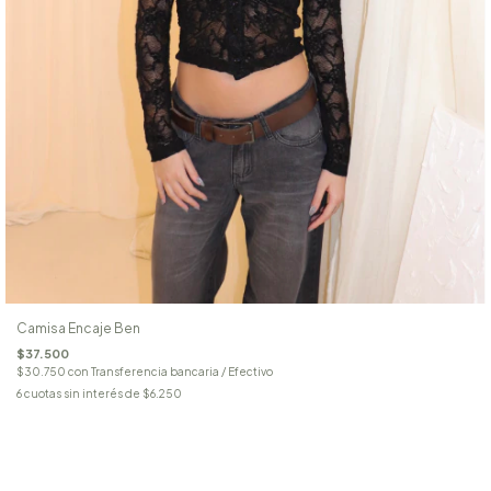
Camisa Encaje Ben
$37.500
$30.750
con
Transferencia bancaria / Efectivo
6
cuotas sin interés de
$6.250