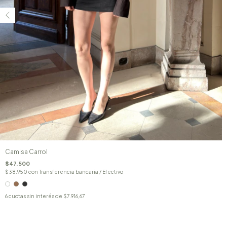
Camisa Carrol
$47.500
$38.950
con
Transferencia bancaria / Efectivo
6
cuotas sin interés de
$7.916,67