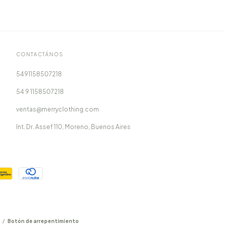
CONTACTÁNOS
5491158507218
54 9 1158507218
ventas@merryclothing.com
Int. Dr. Assef 110, Moreno, Buenos Aires
/
Botón de arrepentimiento