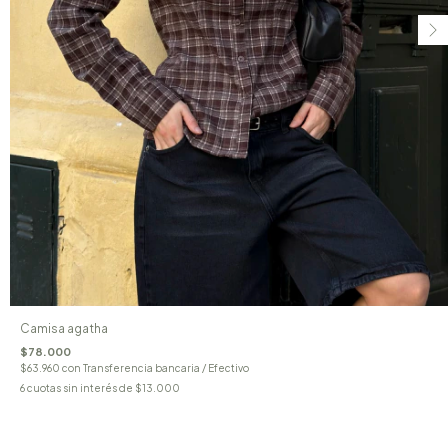
Camisa agatha
$78.000
$63.960
con
Transferencia bancaria / Efectivo
6
cuotas sin interés de
$13.000