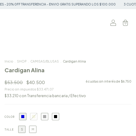
RANSFERENCIA - ENVIO GRATIS SUPERANDO LOS $100.000
3 CUOTAS SIN INTERES -
0
Inicio
.
SHOP
.
CAMISAS/BLUSAS
.
Cardigan Alina
Cardigan Alina
$53.500
$40.500
6
cuotas sin interés de
$6.750
Precio sin impuestos
$33.471,07
$33.210
con
Transferencia bancaria / Efectivo
COLOR
S
M
TALLE