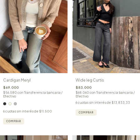
Cardigan Meryl
Wide leg Curtis
$69.000
$83.000
$56.580
con
Transferencia bancaria /
$68.060
con
Transferencia bancaria /
Efectivo
Efectivo
6
cuotas sin interés de
$13.833,33
6
cuotas sin interés de
$11.500
COMPRAR
COMPRAR