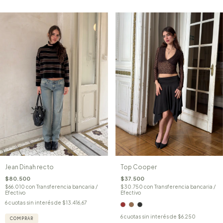
Top Cooper
Jean Dinah recto
$37.500
$80.500
$30.750
con
Transferencia bancaria /
$66.010
con
Transferencia bancaria /
Efectivo
Efectivo
6
cuotas sin interés de
$13.416,67
6
cuotas sin interés de
$6.250
COMPRAR