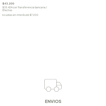
$43.200
$35.424
con
Transferencia bancaria /
Efectivo
6
cuotas sin interés de
$7.200
ENVIOS