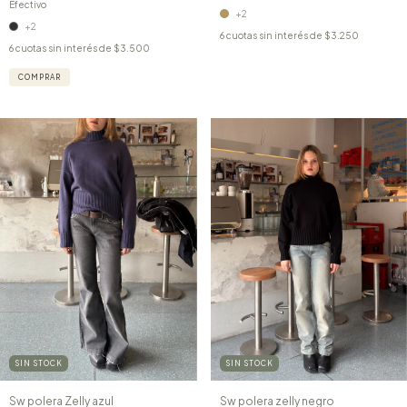
Efectivo
+2
+2
6
cuotas sin interés de
$3.250
6
cuotas sin interés de
$3.500
COMPRAR
SIN STOCK
SIN STOCK
Sw polera zelly negro
Sw polera Zelly azul