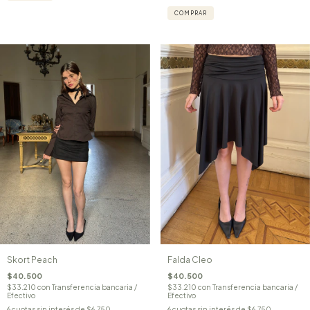
COMPRAR
Falda Cleo
Skort Peach
$40.500
$40.500
$33.210
con
Transferencia bancaria /
$33.210
con
Transferencia bancaria /
Efectivo
Efectivo
6
cuotas sin interés de
$6.750
6
cuotas sin interés de
$6.750