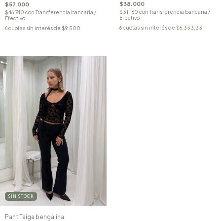
$38.000
$57.000
$31.160
con
Transferencia bancaria /
$46.740
con
Transferencia bancaria /
Efectivo
Efectivo
6
cuotas sin interés de
$6.333,33
6
cuotas sin interés de
$9.500
SIN STOCK
Pant Taiga bengalina