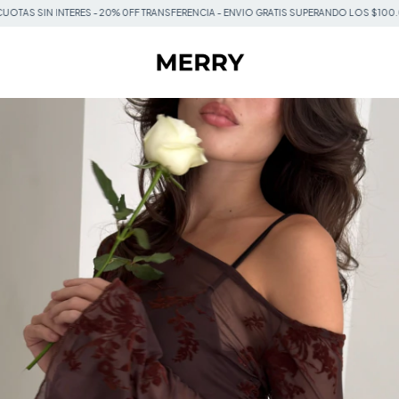
TERES - 20% 0FF TRANSFERENCIA - ENVIO GRATIS SUPERANDO LOS $100.000
3 CU