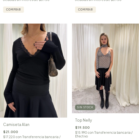
COMPRAR
COMPRAR
SIN STOCK
Top Nelly
Camiseta Alan
$19.500
$21.000
$15.990
con
Transferencia bancaria /
Efectivo
$17.220
con
Transferencia bancaria /