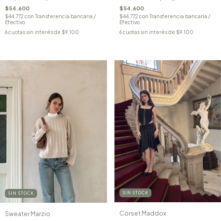
$54.600
$54.600
$44.772
con
Transferencia bancaria /
$44.772
con
Transferencia bancaria /
Efectivo
Efectivo
6
cuotas sin interés de
$9.100
6
cuotas sin interés de
$9.100
SIN STOCK
SIN STOCK
Corset Maddox
Sweater Marzio