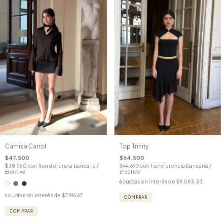
Camisa Carrol
Top Trinity
$47.500
$54.500
$38.950
con
Transferencia bancaria /
$44.690
con
Transferencia bancaria /
Efectivo
Efectivo
6
cuotas sin interés de
$9.083,33
6
cuotas sin interés de
$7.916,67
COMPRAR
COMPRAR